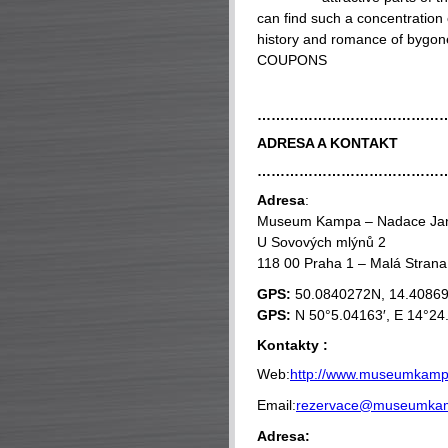
can find such a concentration
history and romance of bygon
COUPONS
…………………………………
ADRESA A KONTAKT
…………………………………
Adresa
:
Museum Kampa – Nadace Jan
U Sovových mlýnů 2
118 00 Praha 1 – Malá Strana
GPS:
50.0840272N, 14.4086
GPS:
N 50°5.04163′, E 14°24
Kontakty :
Web:
http://www.museumkampa
Email:
rezervace@museumka
Adresa: