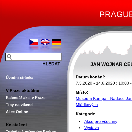
PRAGUE 
JAN WOJNAR CEL
Datum konání:
Úvodní stránka
7.3.2020 - 14.6.2020 : 10:00 
V Praze aktuálně
Místo:
Kalendář akcí v Praze
Museum Kampa - Nadace Jan
Mládkových
Tipy na víkend
Akce Online
Kategorie
Akce pro všechny
Ke stažení
Výstava
Turistické průvodce Prahou –