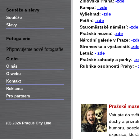
Židovská Praha:
-zde
Kampa:
- zde
Soutěže a slevy
Vyšehrad:
-zde
Soutěže
Petřín:
-zde
Slevy
Staroměstské náměstí:
-zde
Pražská muzea: -
zde
Fotogalerie
Národní galerie v Praze:
-zd
Stromovka a výstavistě:
-zd
Připravujeme nové fotografie
Letná:
- zde
O nás
Pražské zahrady a parky:
-z
Rubrika osobnosti Prahy: -
O nás
O webu
Kontakt
Reklama
Pro partnery
Pražské muzeu
Vstupte do svět
duchy a přízra
(C) 2026 Prague City Line
humoru, poezie 
expozice, která