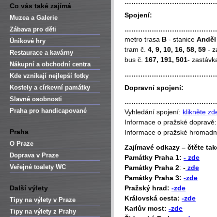
…………………………………
Co vás také zajímá
Spojení:
Muzea a Galerie
…………………………………
Zábava pro děti
metro trasa
B
- stanice
Anděl
Únikové hry
tram č.
4, 9, 10, 16, 58, 59
- z
Restaurace a kavárny
bus č.
167, 191, 501
- zastáv
Nákupní a obchodní centra
…………………………………
Kde vznikají nejlepší fotky
Kostely a církevní památky
Dopravní spojení:
Slavné osobnosti
…………………………………
Praha pro handicapované
Vyhledání spojení:
klikněte zd
Informace o pražské dopravě
Praha
Informace o pražské hromad
O Praze
Zajímavé odkazy – čtěte tak
Doprava v Praze
P
amátky Praha 1:
- zde
Veřejné toalety WC
Památky Praha 2
:
-
zde
Památky Praha 3:
-zde
Další výlety
Pražský hrad:
-zde
Královská cesta:
-zde
Tipy na výlety v Praze
Karlův most:
-zde
Tipy na výlety z Prahy