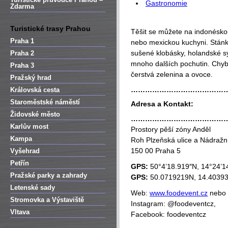
Gastronomie
Zdarma
Turistické trasy Prahou
Těšit se můžete na indonésko
Praha 1
nebo mexickou kuchyni. Stánk
sušené klobásky, holandské sýr
Praha 2
mnoho dalších pochutin.
Chybě
Praha 3
čerstvá zelenina a ovoce.
Pražský hrad
…………………………………
Královská cesta
Staroměstské náměstí
Adresa a Kontakt:
Židovské město
…………………………………
Karlův most
Prostory pěší zóny Anděl
Kampa
Roh Plzeňská ulice a Nádražní
150 00 Praha 5
Vyšehrad
Petřín
GPS:
50°4’18.919″N, 14°24’1
Pražské parky a zahrady
GPS:
50.0719219N, 14.4039
Letenské sady
Web:
www.foodevent.cz
nebo
Stromovka a Výstaviště
Instagram: @foodeventcz,
Vltava
Facebook: foodeventcz