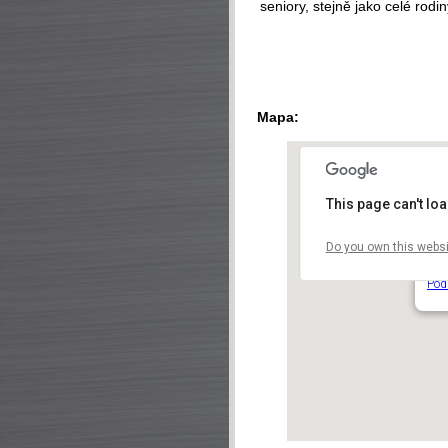
seniory, stejně jako celé rodin
Mapa:
This page can't lo
Do you own this websi
Pěš
Plz
Pod