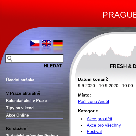
PRAGUE 
FRESH & 
Datum konání:
Úvodní stránka
9.9.2020 - 10.9.2020 : 10:00 
V Praze aktuálně
Místo:
Kalendář akcí v Praze
Pěší zóna Anděl
Tipy na víkend
Kategorie
Akce Online
Akce pro děti
Akce pro všechny
Ke stažení
Festival
Turistické průvodce Prahou –