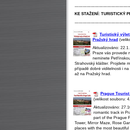
…………………………………
KE STAŽENÍ:
TURISTICKÝ 
…………………………………
Turistický výle
Pražský hrad
(velik
Aktualizováno: 22.1.
Praze vás provede n
neminete Petřínskou
Strahovský klášter. Projdete m
případě dobré viditelnosti i 
až na Pražský hrad.
Prague Tourist 
(velikost souboru: 4
Aktualizováno: 27.1
romantic track in Pr
part of the Prague P
Tower, Mirror Maze, Rose Gar
places with the most beautiful 