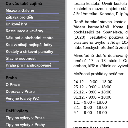
Co vás také zajímá
terasu kostela. Uvnitř koste
kostelním muzeu najdete stál
Muzea a Galerie
Jižní Amerika, Kanada, Filipín
Zábava pro děti
Raně barokní stavba kostela 
Únikové hry
řádem karmelitánů. Kostel 
Restaurace a kavárny
pocházející ze Španělska, 
(1628). Jezulátko používá 
Nákupní a obchodní centra
prastarého zvyku střídají 10
Kde vznikají nejlepší fotky
náboženských předmětů zde 
Kostely a církevní památky
Mimořádně dobře dochovaný ba
Slavné osobnosti
umělců 17. a 18. století. Od
Praha pro handicapované
ambon, kříž a křtitelnice vy
Možnosti prohlídky betléma:
Praha
24.12. – 9:00 – 18:00
O Praze
25.12. - 9:00 – 18:00
Doprava v Praze
26.12. - 9:00 – 18:00
31.12. - 9:00 – 18:00
Veřejné toalety WC
1.1. - 9:00 – 18:00
2.1. - 9:00 – 18:00
Další výlety
9.1. - 9:00 – 18:00
Tipy na výlety v Praze
…………………………………
Tipy na výlety z Prahy