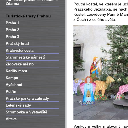
Zdarma
Poutní kostel, ve kterém je 
Pražského Jezulátka, se nachá
Kostel, zasvěcený Panně Marii
Turistické trasy Prahou
z Čech i z celého světa.
Praha 1
Praha 2
Praha 3
Pražský hrad
Královská cesta
Staroměstské náměstí
Židovské město
Karlův most
Kampa
Vyšehrad
Petřín
Pražské parky a zahrady
Letenské sady
Stromovka a Výstaviště
Vltava
Venkovní velký malovaný no