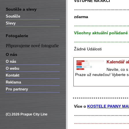
VSTUPNÉ NA AKCI
…………………………………
Soutěže a slevy
Soutěže
zdarma
Slevy
…………………………………
Všechny aktuální pořádané 
Fotogalerie
…………………………………
Připravujeme nové fotografie
Žádné Události
O nás
O nás
Kalendář a
O webu
Nevíte, co 
Praze už neutečou! Vyberte si
Kontakt
Reklama
Pro partnery
………………………
Více o
KOSTELE PANNY MAR
…………………………………
(C) 2026 Prague City Line
…………………………………