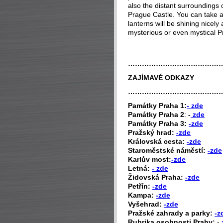
also the distant surroundings o
Prague Castle. You can take a 
lanterns will be shining nicely
mysterious or even mystical P
…………………………………
ZAJÍMAVÉ ODKAZY
…………………………………
P
amátky Praha 1:
- zde
Památky Praha 2
:
-
zde
Památky Praha 3:
-zde
Pražský hrad:
-zde
Královská cesta:
-zde
Staroměstské náměstí:
-zde
Karlův most:
-zde
Letná:
- zde
Židovská Praha:
-zde
Petřín:
-zde
Kampa:
-zde
Vyšehrad:
-zde
Pražské zahrady a parky:
-z
Rubrika osobnosti Prahy: -