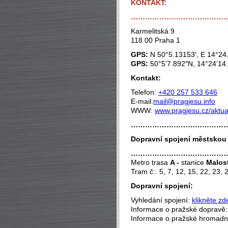
KONTAKT:
…………………………………
Karmelitská 9
118 00 Praha 1
GPS:
N 50°5.13153′, E 14°24
GPS:
50°5’7.892″N, 14°24’14
Kontakt:
Telefon:
+420 257 533 646
E-mail:
mail@pragjesu.info
WWW:
www.pragjesu.cz/aktual
…………………………………
Dopravní spojení městsko
…………………………………
Metro trasa
A -
stanice
Malos
Tram č:. 5, 7, 12, 15, 22, 23,
Dopravní spojení:
Vyhledání spojení:
klikněte zd
Informace o pražské dopravě
Informace o pražské hromad