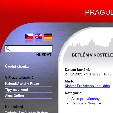
PRAGUE 
BETLÉM V KOSTELE
Úvodní stránka
Datum konání:
24.12.2021 - 9.1.2022 : 10:00
V Praze aktuálně
Místo:
Kalendář akcí v Praze
Klášter Pražského Jezulátka
Tipy na víkend
Kategorie
Akce Online
Akce pro všechny
Vánoce a Nový rok
Ke stažení
Turistické průvodce Prahou –