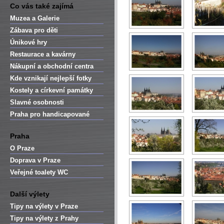
Co vás také zajímá
Muzea a Galerie
Zábava pro děti
Únikové hry
Restaurace a kavárny
Nákupní a obchodní centra
Kde vznikají nejlepší fotky
Kostely a církevní památky
Slavné osobnosti
Praha pro handicapované
Praha
O Praze
Doprava v Praze
Veřejné toalety WC
Další výlety
Tipy na výlety v Praze
Tipy na výlety z Prahy