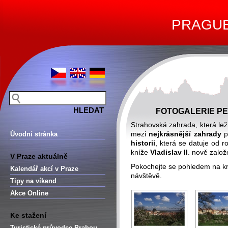
PRAGUE 
FOTOGALERIE P
Strahovská zahrada, která lež
mezi
nejkrásnější zahrady
p
Úvodní stránka
historii
, která se datuje od 
kníže
Vladislav II
. nově zalo
V Praze aktuálně
Pokochejte se pohledem na kr
Kalendář akcí v Praze
návštěvě.
Tipy na víkend
Akce Online
Ke stažení
Turistické průvodce Prahou –