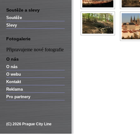
Soutěže a slevy
Soutěže
Slevy
Fotogalerie
Připravujeme nové fotografie
O nás
O nás
O webu
Kontakt
Reklama
Pro partnery
(C) 2026 Prague City Line