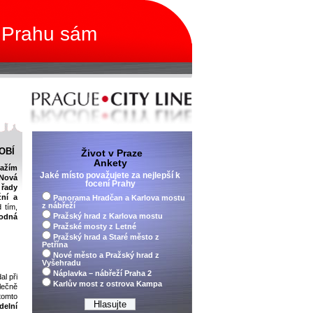
 Prahu sám
OBÍ
Život v Praze
Ankety
ražím
Jaké místo považujete za nejlepší k
Nová
focení Prahy
řady
žní a
Panorama Hradčan a Karlova mostu
z nábřeží
d tím,
Pražský hrad z Karlova mostu
bodná
Pražské mosty z Letné
Pražský hrad a Staré město z
Petřína
Nové město a Pražský hrad z
Vyšehradu
Náplavka – nábřeží Praha 2
al při
Karlův most z ostrova Kampa
lečně
tomto
delní