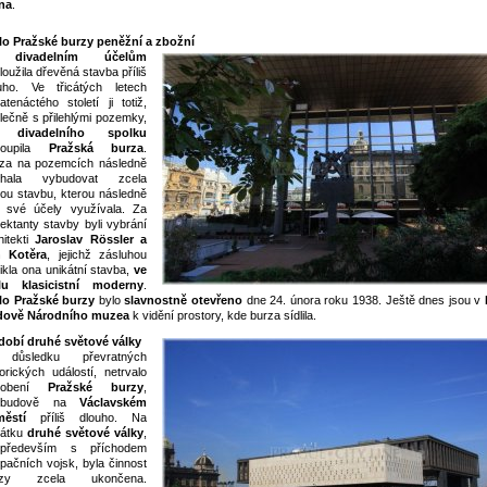
na
.
lo Pražské burzy peněžní a zbožní
K
divadelním účelům
loužila dřevěná stavba příliš
uho. Ve třicátých letech
atenáctého století ji totiž,
lečně s přilehlými pozemky,
d
divadelního spolku
koupila
Pražská burza
.
za na pozemcích následně
chala vybudovat zcela
ou stavbu, kterou následně
 své účely využívala. Za
jektanty stavby byli vybrání
hitekti
Jaroslav Rössler a
n Kotěra
, jejichž zásluhou
ikla ona unikátní stavba,
ve
lu klasicistní moderny
.
lo Pražské burzy
bylo
slavnostně otevřeno
dne 24. února roku 1938. Ještě dnes jsou v
dově Národního muzea
k vidění prostory, kde burza sídlila.
obí druhé světové války
důsledku převratných
torických událostí, netrvalo
sobení
Pražské burzy
,
budově na
Václavském
ěstí
příliš dlouho. Na
čátku
druhé světové války
,
především s příchodem
pačních vojsk, byla činnost
rzy zcela ukončena.