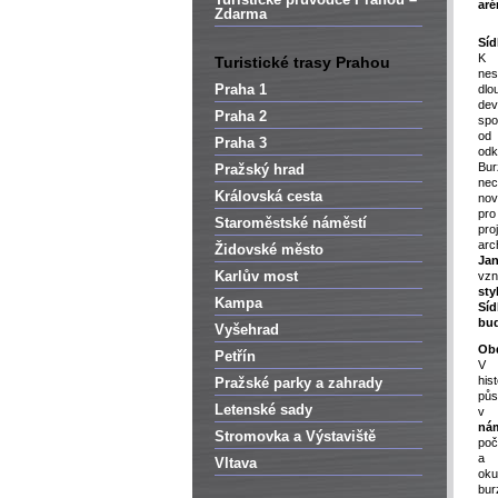
aré
Zdarma
Síd
Turistické trasy Prahou
nes
Praha 1
dlo
dev
Praha 2
spo
o
Praha 3
od
Bur
Pražský hrad
ne
Královská cesta
nov
pro
Staroměstské náměstí
pro
arc
Židovské město
Ja
Karlův most
vzn
sty
Kampa
Síd
bu
Vyšehrad
Obd
Petřín
V 
his
Pražské parky a zahrady
pů
Letenské sady
v 
nám
Stromovka a Výstaviště
po
a 
Vltava
oku
bu