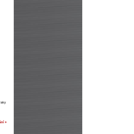
zraky
ní »