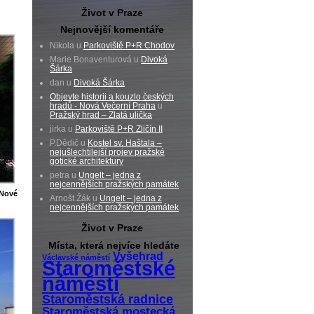
Život v Praze
Nejnovější komentáře
Nikola u
Parkoviště P+R Chodov
Marie Bonaventurová u
Divoká
Šárka
dan u
Divoká Šárka
Objevte historii a kouzlo českých
hradů - Nová Večerní Praha
u
Pražský hrad – Zlatá ulička
jirka u
Parkoviště P+R Zličín II
P.Dědič u
Kostel sv. Haštala –
nejušlechtilejší projev pražské
gotické architektury
petra u
Ungelt – jedna z
nejcennějších pražských památek
Nové
Arnošt Žák u
Ungelt – jedna z
nejcennějších pražských památek
Život v Praze
Místa, která nejvíce hledáte
Vyšehrad
Václavské náměstí
Staroměstské
náměstí
Staroměstská radnice
Staroměstská mostecká