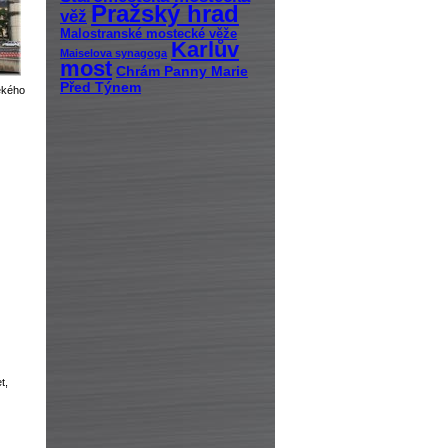
Pražský hrad
věž
Malostranské mostecké věže
Karlův
Maiselova synagoga
most
Chrám Panny Marie
Před Týnem
ekého
t,