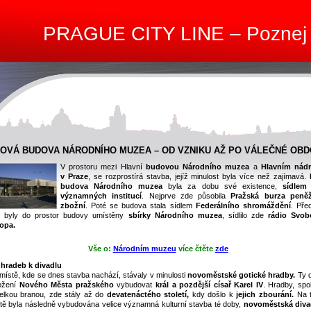
PRAGUE CITY LINE – Poznej
OVÁ BUDOVA NÁRODNÍHO MUZEA – OD VZNIKU AŽ PO VÁLEČNÉ OBD
V prostoru mezi Hlavní
budovou Národního muzea
a
Hlavním nád
v Praze
, se rozprostírá stavba, jejíž minulost byla více než zajímavá.
budova Národního muzea
byla za dobu své existence,
sídlem 
významných institucí
. Nejprve zde působila
Pražská burza peně
zbožní
. Poté se budova stala sídlem
Federálního shromáždění
. Pře
 byly do prostor budovy umístěny
sbírky Národního muzea
, sídlilo zde
rádio Svo
opa.
Vše o:
Národním muzeu
více čtěte
zde
hradeb k divadlu
místě, kde se dnes stavba nachází, stávaly v minulosti
novoměstské gotické hradby.
Ty d
ožení
Nového Města pražského
vybudovat
král a pozdější císař Karel IV
. Hradby, spo
elkou branou, zde stály až do
devatenáctého století,
kdy došlo k
jejich zbourání.
Na 
tě byla následně vybudována velice významná kulturní stavba té doby,
novoměstská diva