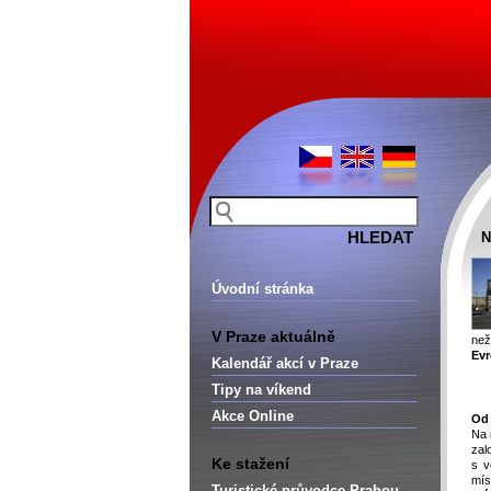
N
Úvodní stránka
V Praze aktuálně
než
Evr
Kalendář akcí v Praze
Tipy na víkend
Akce Online
Od 
Na 
zal
Ke stažení
s v
mís
Turistické průvodce Prahou –