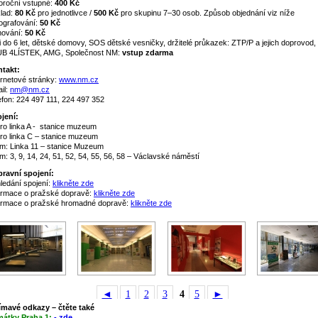
oroční vstupné:
400 Kč
lad:
80 Kč
pro jednotlivce /
500 Kč
pro skupinu 7–30 osob. Způsob objednání viz níže
ografování:
50 Kč
mování:
50 Kč
i do 6 let, dětské domovy, SOS dětské vesničky, držitelé průkazek: ZTP/P a jejich doprovod,
B 4LÍSTEK, AMG, Společnost NM:
v
stup zdarma
takt:
ernetové stránky:
www.nm.cz
il:
nm@nm.cz
efon: 224 497 111, 224 497 352
jení:
ro linka A - stanice muzeum
ro linka C – stanice muzeum
m: Linka 11 – stanice Muzeum
m: 3, 9, 14, 24, 51, 52, 54, 55, 56, 58 – Václavské náměstí
ravní spojení:
ledání spojení:
klikněte zde
ormace o pražské dopravě:
klikněte zde
ormace o pražské hromadné dopravě:
klikněte zde
◄
1
2
3
4
5
►
ímavé odkazy – čtěte také
mátky Praha 1:
- zde