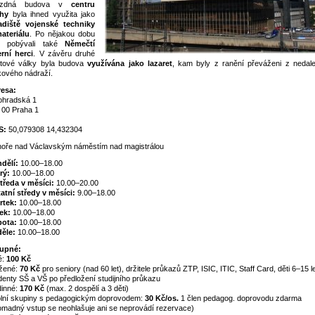
ázdná budova v
centru
hy
byla ihned využita jako
adiště vojenské techniky
ateriálu
. Po nějakou dobu
e pobývali také
Němečtí
rní herci
. V závěru druhé
tové války byla budova
využívána jako lazaret
, kam byly z ranění převáženi z nedal
kového nádraží.
esa:
ohradská 1
 00 Praha 1
S:
50,079308 14,432304
oře nad Václavským náměstím nad magistrálou
dělí:
10.00–18.00
rý:
10.00–18.00
středa v měsíci:
10.00–20.00
atní středy v měsíci:
9.00–18.00
rtek:
10.00–18.00
ek:
10.00–18.00
ota:
10.00–18.00
ěle:
10.00–18.00
upné:
é:
100 Kč
žené:
70 Kč
pro seniory (nad 60 let), držitele průkazů ZTP, ISIC, ITIC, Staff Card, děti 6–15 le
denty SŠ a VŠ po předložení studijního průkazu
inné:
170 Kč
(max. 2 dospělí a 3 děti)
lní skupiny s pedagogickým doprovodem:
30 Kč/os.
1 člen pedagog. doprovodu zdarma
omadný vstup se neohlašuje ani se neprovádí rezervace)