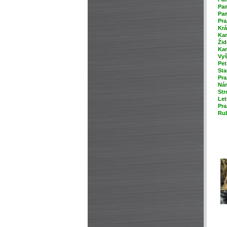
Pam
Pam
Pra
Krá
Kar
Žid
Ka
Vyš
Pet
Sta
Pra
Nár
Str
Let
Pra
Rub