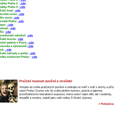
átky Praha 2
:
-
zde
átky Praha 3:
-zde
žský hrad:
-zde
lovská cesta:
-zde
lův most:
-zde
ovská Praha:
-zde
mpa:
- zde
ehrad:
-zde
řín:
-zde
roměstské náměstí:
-zde
žská muzea:
-
zde
odní galerie v Praze:
-zde
omovka a výstavistě:
-zde
ná:
- zde
žské zahrady a parky:
-zde
rika osobnosti Prahy:
-
zde
Pražské muzeum pověstí a strašidel
Vstupte do světa pražských pověstí a setkejte se tváří v tvář s duchy a pří
staré Prahy! Zveme vás do světa plného humoru, poezie a tajemna
prostřednictvím interaktivní expozice, která osloví nejen děti, ale i studenty,
dospělé a seniory, stejně jako celé rodiny či školní výpravy.
» Pokračová