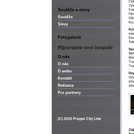
Cel
Výk
Soutěže a slevy
Fot
Fil
Soutěže
Dět
KLU
Slevy
Kon
Int
Fotogalerie
Ema
Tel
Připravujeme nové fotografie
Spo
Met
O nás
Met
Tra
O nás
Tra
O webu
Dop
Vyh
Kontakt
Inf
Reklama
Inf
Pro partnery
(C) 2026 Prague City Line
Zaj
P
a