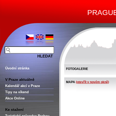
PRAGUE 
Úvodní stránka
FOTOGALERIE
V Praze aktuálně
MAPA
(otevřít v novém okně)
Kalendář akcí v Praze
Tipy na víkend
Akce Online
Ke stažení
Turistické průvodce Prahou –