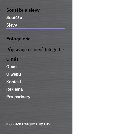
Soutěže a slevy
Soutěže
Slevy
Fotogalerie
Připravujeme nové fotografie
O nás
O nás
O webu
Kontakt
Reklama
Pro partnery
(C) 2026 Prague City Line