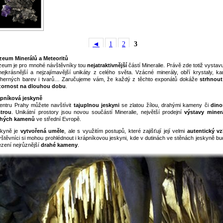
◄
1
2
3
eum Minerálů a Meteoritů
eum je pro mnohé návštěvníky tou
nejatraktivnější
částí Mineralie. Právě zde totiž vysta
nejkrásnější a nejzajímavější unikáty z celého světa. Vzácné minerály, obří krystaly, k
herných barev i tvarů… Zaručujeme vám, že každý z těchto exponátů dokáže
strhnout
ornost na dlouhou dobu
.
pníková jeskyně
entru Prahy můžete navštívit
tajuplnou jeskyni
se zlatou žílou, drahými kameny či
dino
trou
. Unikátní prostory jsou novou součástí Mineralie, největší prodejní
výstavy miner
ahých kamenů
ve střední Evropě.
kyně je
vytvořená uměle
, ale s využitím postupů, které zajišťují její velmi
autentický vz
štěvníci si mohou prohlédnout i krápníkovou jeskyni, kde v dutinách ve stěnách jeskyně bu
ezení nejrůznější
drahé kameny
.