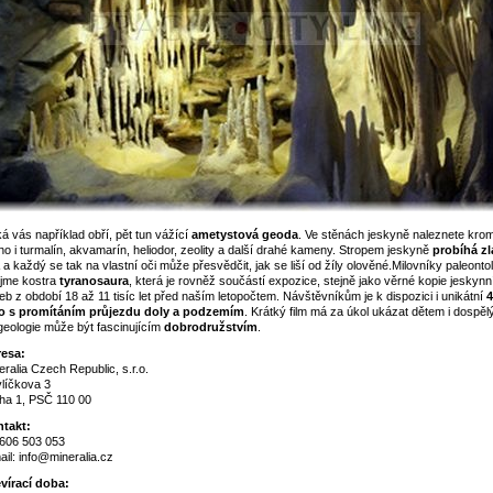
á vás například obří, pět tun vážící
ametystová geoda
. Ve stěnách jeskyně naleznete kro
ého i turmalín, akvamarín, heliodor, zeolity a další drahé kameny. Stropem jeskyně
probíhá zl
a každý se tak na vlastní oči může přesvědčit, jak se liší od žíly olověné.Milovníky paleonto
jme kostra
tyranosaura
, která je rovněž součástí expozice, stejně jako věrné kopie jeskynn
eb z období 18 až 11 tisíc let před naším letopočtem. Návštěvníkům je k dispozici i unikátní
4
o s promítáním průjezdu doly a podzemím
. Krátký film má za úkol ukázat dětem i dospěl
geologie může být fascinujícím
dobrodružstvím
.
esa:
eralia Czech Republic, s.r.o.
líčkova 3
ha 1, PSČ 110 00
takt:
. 606 503 053
ail: info@mineralia.cz
vírací doba: