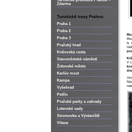
Zdarma
Turistické trasy Prahou
Praha 1
Praha 2
Muz
Praha 3
Muz
ty 
Pražský hrad
nád
poz
Královská cesta
Krá
Staroměstské náměstí
V c
Židovské město
kos
dr
Karlův most
Jes
Kampa
Náv
nal
Vyšehrad
Petřín
Pražské parky a zahrady
Letenské sady
Stromovka a Výstaviště
Vltava