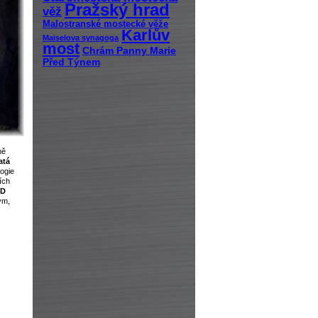
Pražský hrad
věž
Malostranské mostecké věže
Karlův
Maiselova synagoga
most
Chrám Panny Marie
Před Týnem
mě
atá
logie
ích
D
ým,