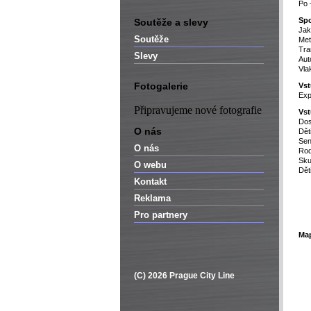
Po 
Spo
Soutěže a slevy
Jak
Soutěže
Met
Tra
Slevy
Aut
Vla
Fotogalerie
Vst
Exp
Připravujeme nové fotografie
Vs
Dos
O nás
Dět
Sen
O nás
Rod
Sku
O webu
Dět
Kontakt
Reklama
Pro partnery
Ma
(C) 2026 Prague City Line