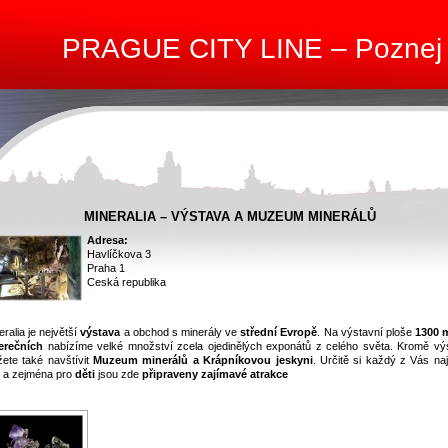
PRAGUE CITY LINE – Poznej
MINERALIA – VÝSTAVA A MUZEUM MINERÁLŮ
Adresa:
Havlíčkova 3
Praha 1
Ceská republika
eralia je největší
výstava
a obchod s minerály ve
střední Evropě
. Na výstavní ploše
1300 
erečních
nabízíme velké množství zcela ojedinělých exponátů z celého světa. Kromě vý
ete také navštívit
Muzeum minerálů a Krápníkovou jeskyni
. Určitě si každý z Vás naj
 a zejména pro
děti
jsou zde
připraveny zajímavé atrakce