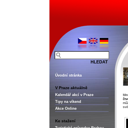
Úvodní stránka
V Praze aktuálně
Kalendář akcí v Praze
Min
čtv
Tipy na víkend
můž
své
Akce Online
Ke stažení
Turistické průvodce Prahou –