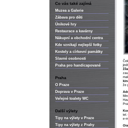
Co vás také zajímá
Muzea a Galerie
Zábava pro děti
Únikové hry
Restaurace a kavárny
Nákupní a obchodní centra
Kde vznikají nejlepší fotky
Kostely a církevní památky
Slavné osobnosti
Ček
Praha pro handicapované
jin
žíla
zau
mal
Praha
kin
O Praze
že 
Doprava v Praze
Adr
Min
Veřejné toalety WC
Hav
Pra
Další výlety
Kon
tel
Tipy na výlety v Praze
e-m
Tipy na výlety z Prahy
Ote