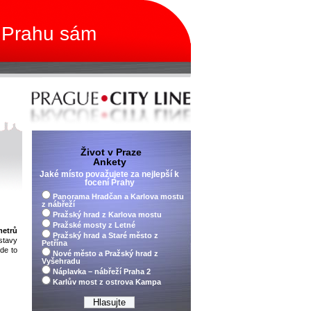
 Prahu sám
Život v Praze
Ankety
Jaké místo považujete za nejlepší k
focení Prahy
Panorama Hradčan a Karlova mostu
z nábřeží
Pražský hrad z Karlova mostu
Pražské mosty z Letné
metrů
Pražský hrad a Staré město z
stavy
Petřína
de to
Nové město a Pražský hrad z
Vyšehradu
Náplavka – nábřeží Praha 2
Karlův most z ostrova Kampa