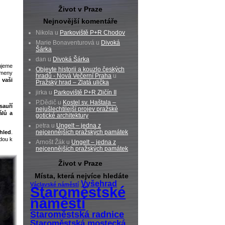
Život v Praze
Nejnovější komentáře
Nikola u
Parkoviště P+R Chodov
Marie Bonaventurová u
Divoká
Šárka
dan u
Divoká Šárka
vujeme
Objevte historii a kouzlo českých
ameny
hradů - Nová Večerní Praha
u
 vaši
Pražský hrad – Zlatá ulička
jirka u
Parkoviště P+R Zličín II
P.Dědič u
Kostel sv. Haštala –
sauří
nejušlechtilejší projev pražské
álů a
gotické architektury
petra u
Ungelt – jedna z
nejcennějších pražských památek
hled
.
dou k
Arnošt Žák u
Ungelt – jedna z
nejcennějších pražských památek
Život v Praze
Místa, která nejvíce hledáte
Vyšehrad
Václavské náměstí
Staroměstské
náměstí
Staroměstská radnice
Staroměstská mostecká