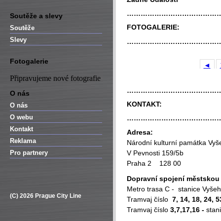
…………………………………
Soutěže a slevy
FOTOGALERIE:
Soutěže
Slevy
…………………………………
Fotogalerie
◄
Připravujeme nové fotografie
…………………………………
O nás
KONTAKT:
O nás
O webu
…………………………………
Kontakt
Adresa:
Reklama
Národní kulturní památka Vyš
Pro partnery
V Pevnosti 159/5b
Praha 2 128 00
Dopravní spojení městsko
Metro trasa C - stanice Vyše
(C) 2026 Prague City Line
Tramvaj číslo
7, 14, 18, 24, 5
Tramvaj číslo
3,7,17,16
-
stan