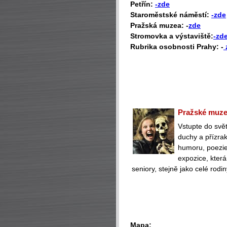
Petřín:
-zde
Staroměstské náměstí:
-zde
Pražská muzea: -
zde
Stromovka a výstaviště:
-zd
Rubrika osobnosti Prahy: -
Pražské muzeu
Vstupte do svět
duchy a přízra
humoru, poezie 
expozice, která
seniory, stejně jako celé rodin
Mapa: