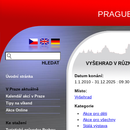
PRAGUE 
VYŠEHRAD V RŮZ
Datum konání:
Úvodní stránka
1.1.2010 - 31.12.2025 : 09:30
V Praze aktuálně
Místo:
Kalendář akcí v Praze
Vyšehrad
Tipy na víkend
Kategorie
Akce Online
Akce pro děti
Akce pro všechny
Ke stažení
Stálá výstava
Turistické průvodce Prahou –