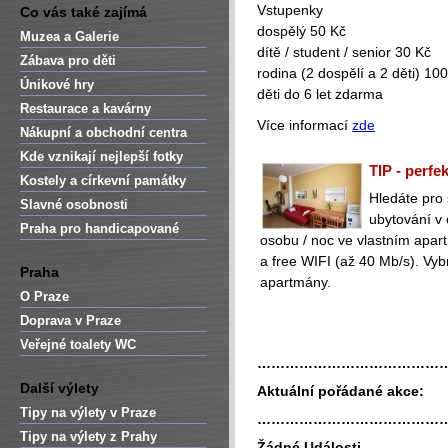
Vstupenky
Co vás také zajímá
dospělý 50 Kč
Muzea a Galerie
dítě / student / senior 30 Kč
Zábava pro děti
rodina (2 dospělí a 2 děti) 10
Únikové hry
děti do 6 let zdarma
Restaurace a kavárny
Více informací
zde
Nákupní a obchodní centra
Kde vznikají nejlepší fotky
TIP - perfe
Kostely a církevní památky
Hledáte pro
Slavné osobnosti
ubytování v
Praha pro handicapované
osobu / noc ve vlastním apa
a free WIFI (až 40 Mb/s). Vyb
Praha
apartmány.
O Praze
Doprava v Praze
Veřejné toalety WC
…………………………………
Další výlety
Aktuální pořádané akce:
Tipy na výlety v Praze
…………………………………
Tipy na výlety z Prahy
Žádné Události