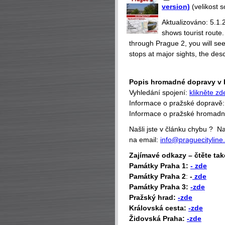
version)
(velikost 
Aktualizováno: 5.1.
shows tourist route
through Prague 2, you will se
stops at major sights, the desc
Popis hromadné dopravy v 
Vyhledání spojení:
klikněte zd
Informace o pražské dopravě
Informace o pražské hromad
Našli jste v článku chybu ? 
na email:
info@praguecityline
Zajímavé odkazy – čtěte tak
P
amátky Praha 1:
- zde
Památky Praha 2
:
-
zde
Památky Praha 3:
-zde
Pražský hrad:
-zde
Královská cesta:
-zde
Židovská Praha:
-zde