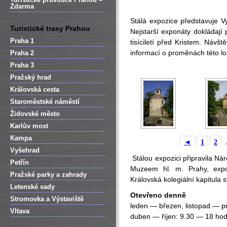
Zdarma
Stálá expozice představuje V
Turistické trasy Prahou
Nejstarší exponáty dokládají 
Praha 1
tisíciletí před Kristem. Náv
informací o proměnách této lok
Praha 2
Praha 3
Pražský hrad
Královská cesta
Staroměstské náměstí
Židovské město
Karlův most
Kampa
◄
1
2
Vyšehrad
Stálou expozici připravila Ná
Petřín
Muzeem hl. m. Prahy, expo
Pražské parky a zahrady
Královská kolegiální kapitula 
Letenské sady
Otevřeno denně
Stromovka a Výstaviště
leden — březen, listopad — p
Vltava
duben — říjen: 9.30 — 18 hod