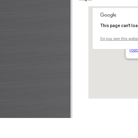
This page can't lo
Do you own this websi
Vyše
V Pev
Podr