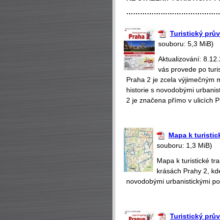
…………………………………
Turistický prů
souboru: 5,3 MiB)
Aktualizování: 8.12
vás provede po turi
Praha 2 je zcela výjimečným 
historie s novodobými urbanis
2 je značena přímo v ulicích 
Mapa k turistic
souboru: 1,3 MiB)
Mapa k turistické t
krásách Prahy 2, kd
novodobými urbanistickými poč
Turistický prů