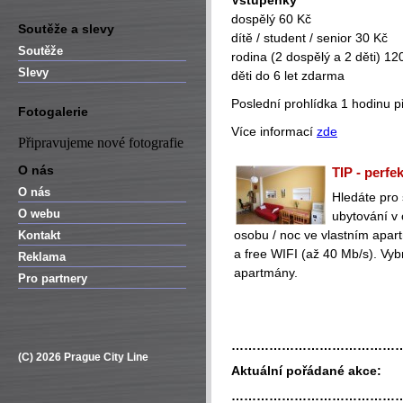
Vstupenky
dospělý 60 Kč
Soutěže a slevy
dítě / student / senior 30 Kč
Soutěže
rodina (2 dospělý a 2 děti) 12
Slevy
děti do 6 let zdarma
Poslední prohlídka 1 hodinu p
Fotogalerie
Více informací
zde
Připravujeme nové fotografie
O nás
TIP - perfe
O nás
Hledáte pro
O webu
ubytování v
osobu / noc ve vlastním apa
Kontakt
a free WIFI (až 40 Mb/s). Vyb
Reklama
apartmány.
Pro partnery
…………………………………
(C) 2026 Prague City Line
Aktuální pořádané akce:
…………………………………