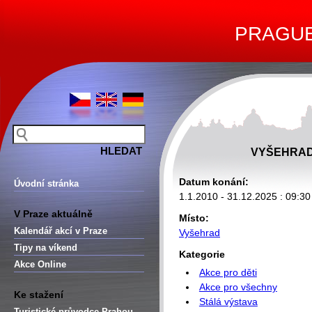
PRAGUE 
VYŠEHRAD
Datum konání:
Úvodní stránka
1.1.2010 - 31.12.2025 : 09:30
V Praze aktuálně
Místo:
Kalendář akcí v Praze
Vyšehrad
Tipy na víkend
Kategorie
Akce Online
Akce pro děti
Akce pro všechny
Ke stažení
Stálá výstava
Turistické průvodce Prahou –