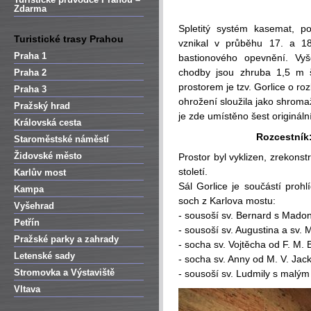
Zdarma
Spletitý systém kasemat, p
Turistické trasy Prahou
vznikal v průběhu 17. a 18.
Praha 1
bastionového opevnění. Vy
chodby jsou zhruba 1,5 m 
Praha 2
prostorem je tzv. Gorlice o r
Praha 3
ohrožení sloužila jako shromaž
Pražský hrad
je zde umístěno šest originál
Královská cesta
Rozcestník
Staroměstské náměstí
Židovské město
Prostor byl vyklizen, zrekonst
století.
Karlův most
Sál Gorlice je součástí proh
Kampa
soch z Karlova mostu:
Vyšehrad
- sousoší sv. Bernard s Madon
Petřín
- sousoší sv. Augustina a sv. 
Pražské parky a zahrady
- socha sv. Vojtěcha od F. M. 
Letenské sady
- socha sv. Anny od M. V. Jac
Stromovka a Výstaviště
- sousoší sv. Ludmily s malý
Vltava