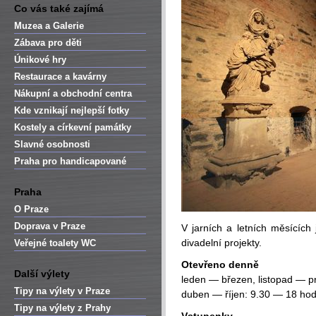
Co vás také zajímá
Muzea a Galerie
Zábava pro děti
Únikové hry
Restaurace a kavárny
Nákupní a obchodní centra
Kde vznikají nejlepší fotky
Kostely a církevní památky
Slavné osobnosti
Praha pro handicapované
Praha
O Praze
Doprava v Praze
V jarních a letních měsících 
divadelní projekty.
Veřejné toalety WC
Otevřeno denně
Další výlety
leden — březen, listopad — p
Tipy na výlety v Praze
duben — říjen: 9.30 — 18 hod
Tipy na výlety z Prahy