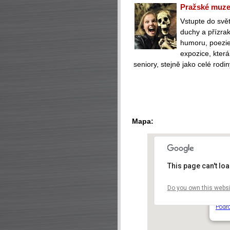
Pražské muzeu
Vstupte do svět
duchy a přízra
humoru, poezie 
expozice, která
seniory, stejně jako celé rodin
Mapa:
This page can't lo
Do you own this websi
Vyše
V Pev
Podr