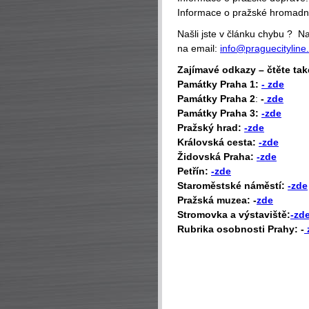
Informace o pražské hromad
Našli jste v článku chybu ? 
na email:
info@praguecityline
Zajímavé odkazy – čtěte tak
P
amátky Praha 1:
- zde
Památky Praha 2
:
-
zde
Památky Praha 3:
-zde
Pražský hrad:
-zde
Královská cesta:
-zde
Židovská Praha:
-zde
Petřín:
-zde
Staroměstské náměstí:
-zde
Pražská muzea: -
zde
Stromovka a výstaviště:
-zd
Rubrika osobnosti Prahy: -