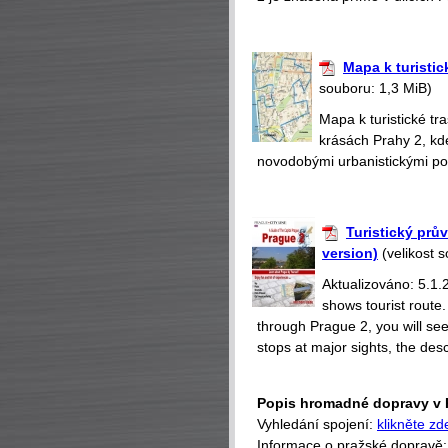
Mapa k turistic
souboru: 1,3 MiB)
Mapa k turistické t
krásách Prahy 2, kd
novodobými urbanistickými poč
Turistický prů
version)
(velikost 
Aktualizováno: 5.1.
shows tourist route
through Prague 2, you will se
stops at major sights, the desc
Popis hromadné dopravy v 
Vyhledání spojení:
klikněte zd
Informace o pražské dopravě