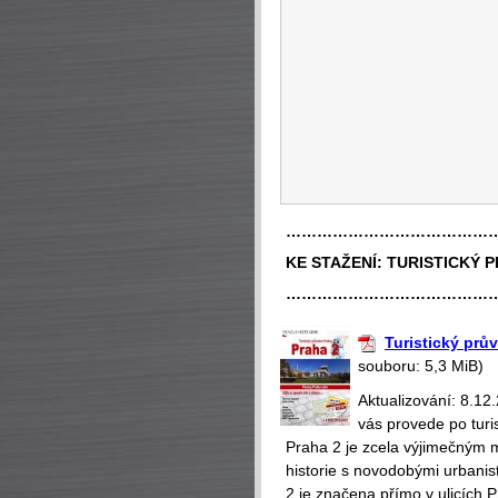
…………………………………
KE STAŽENÍ:
TURISTICKÝ 
…………………………………
Turistický prů
souboru: 5,3 MiB)
Aktualizování: 8.12
vás provede po turi
Praha 2 je zcela výjimečným 
historie s novodobými urbanis
2 je značena přímo v ulicích 