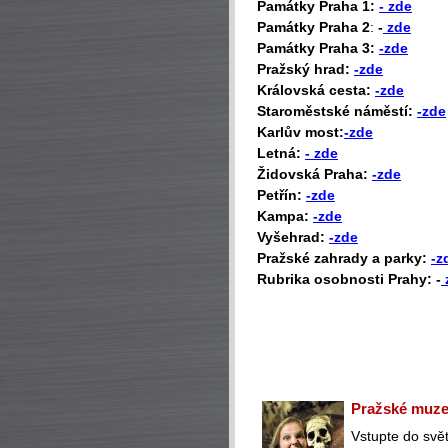
P
amátky Praha 1:
- zde
Památky Praha 2
:
-
zde
Památky Praha 3:
-zde
Pražský hrad:
-zde
Královská cesta:
-zde
Staroměstské náměstí:
-zde
Karlův most:
-zde
Letná:
- zde
Židovská Praha:
-zde
Petřín:
-zde
Kampa:
-zde
Vyšehrad:
-zde
Pražské zahrady a parky:
-z
Rubrika osobnosti Prahy: -
Pražské muzeu
Vstupte do svět