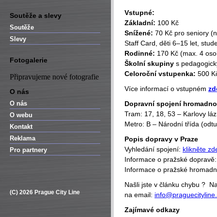
Vstupné:
Soutěže a slevy
Základní:
100 Kč
Soutěže
Snížené:
70 Kč pro seniory (na
Slevy
Staff Card, děti 6–15 let, stu
Rodinné:
170 Kč (max. 4 osob
Fotogalerie
Školní skupiny
s pedagogick
Celoroční vstupenka:
500 K
Připravujeme nové fotografie
Více informací o vstupném
zd
O nás
O nás
Dopravní spojení hromadn
Tram: 17, 18, 53 – Karlovy láz
O webu
Metro: B – Národní třída (odtu
Kontakt
Reklama
Popis dopravy v Praze
Vyhledání spojení:
klikněte zd
Pro partnery
Informace o pražské dopravě
Informace o pražské hromad
Našli jste v článku chybu ? 
(C) 2026 Prague City Line
na email:
info@praguecityline
Zajímavé odkazy