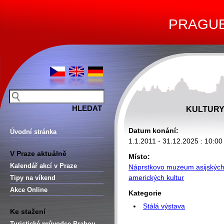
PRAGUE 
KULTURY
Datum konání:
Úvodní stránka
1.1.2011 - 31.12.2025 : 10:00
V Praze aktuálně
Místo:
Kalendář akcí v Praze
Náprstkovo muzeum asijských,
amerických kultur
Tipy na víkend
Akce Online
Kategorie
Stálá výstava
Ke stažení
Turistické průvodce Prahou –