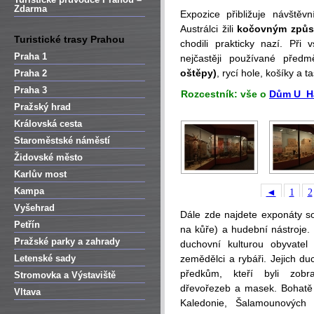
Zdarma
Expozice přibližuje návštěv
Austrálci žili
kočovným způs
Turistické trasy Prahou
chodili prakticky nazí. Při 
Praha 1
nejčastěji používané pře
oštěpy)
, rycí hole, košíky a t
Praha 2
Praha 3
Rozcestník: vše o
Dům U H
Pražský hrad
Královská cesta
Staroměstské náměstí
Židovské město
Karlův most
Kampa
◄
1
2
Vyšehrad
Dále zde najdete exponáty so
Petřín
na kůře) a hudební nástroje. 
Pražské parky a zahrady
duchovní kulturou obyvatel
Letenské sady
zemědělci a rybáři. Jejich du
předkům, kteří byli zobra
Stromovka a Výstaviště
dřevořezeb a masek. Bohatě
Vltava
Kaledonie, Šalamounových 