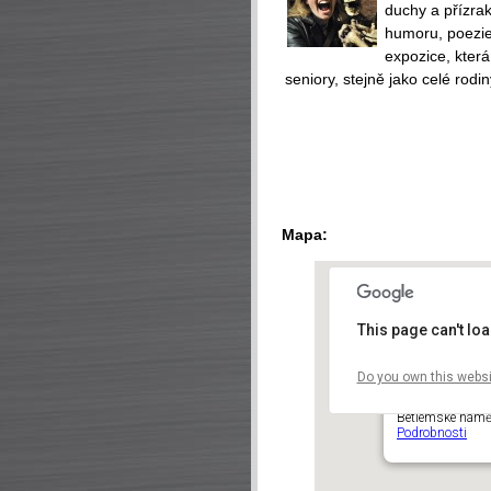
duchy a přízra
humoru, poezie 
expozice, která
seniory, stejně jako celé rodin
Mapa:
This page can't lo
Do you own this websi
Náprstkovo muz
amerických kul
Betlémské náměs
Podrobnosti