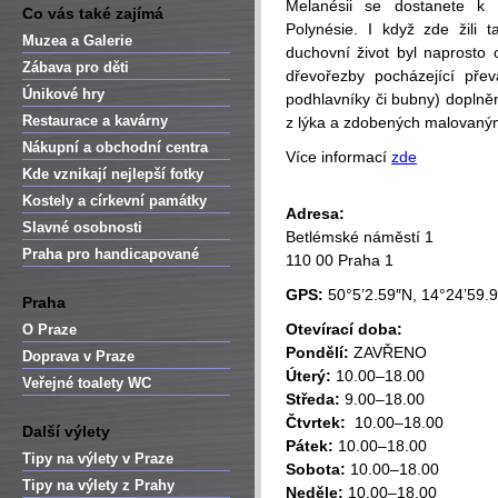
Melanésii se dostanete k 
Co vás také zajímá
Polynésie. I když zde žili t
Muzea a Galerie
duchovní život byl naprosto 
Zábava pro děti
dřevořezby pocházející pře
Únikové hry
podhlavníky či bubny) doplněn
Restaurace a kavárny
z lýka a zdobených malovaný
Nákupní a obchodní centra
Více informací
zde
Kde vznikají nejlepší fotky
Kostely a církevní památky
Adresa:
Slavné osobnosti
Betlémské náměstí 1
Praha pro handicapované
110 00 Praha 1
GPS:
50°5’2.59″N, 14°24’59.
Praha
Otevírací doba:
O Praze
Pondělí:
ZAVŘENO
Doprava v Praze
Úterý:
10.00–18.00
Veřejné toalety WC
Středa:
9.00–18.00
Čtvrtek:
10.00–18.00
Další výlety
Pátek:
10.00–18.00
Tipy na výlety v Praze
Sobota:
10.00–18.00
Tipy na výlety z Prahy
Neděle:
10.00–18.00