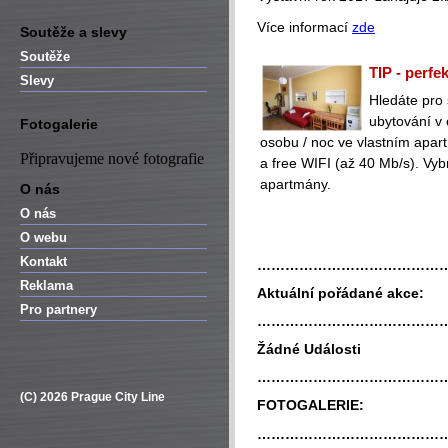
Více informací
zde
Soutěže a slevy
Soutěže
TIP - perfe
Slevy
Hledáte pro
ubytování v
Fotogalerie
osobu / noc ve vlastním apa
Připravujeme nové fotografie
a free WIFI (až 40 Mb/s). Vyb
apartmány.
O nás
O nás
O webu
Kontakt
…………………………………
Reklama
Aktuální pořádané akce:
Pro partnery
…………………………………
Žádné Události
…………………………………
(C) 2026 Prague City Line
FOTOGALERIE:
…………………………………