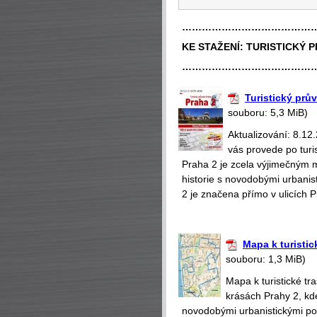
…………………………………
KE STAŽENÍ:
TURISTICKÝ 
…………………………………
Turistický prů
souboru: 5,3 MiB)
Aktualizování: 8.12
vás provede po turi
Praha 2 je zcela výjimečným 
historie s novodobými urbanis
2 je značena přímo v ulicích 
Mapa k turistic
souboru: 1,3 MiB)
Mapa k turistické t
krásách Prahy 2, kd
novodobými urbanistickými poč