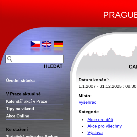
PRAGUE 
GA
Datum konání:
Úvodní stránka
1.1.2007 - 31.12.2025 : 09:30
V Praze aktuálně
Místo:
Kalendář akcí v Praze
Vyšehrad
Tipy na víkend
Kategorie
Akce Online
Akce pro děti
Akce pro všechny
Ke stažení
Výstava
Turistické průvodce Prahou –