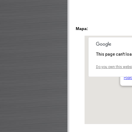
Mapa:
This page can't lo
Do you own this websi
Vyše
V Pev
Podr