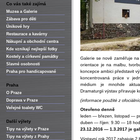
Co vás také zajímá
Muzea a Galerie
Zábava pro děti
Únikové hry
Restaurace a kavárny
Nákupní a obchodní centra
Kde vznikají nejlepší fotky
Kostely a církevní památky
Galerie se nově zaměřuje na m
Slavné osobnosti
orientace je na malbu, tvor
koncepce ambici představit vý
Praha pro handicapované
koncentrovaná práce v jed
médium je mnohde aktual
Praha
Dramaturgii výstav přiravuje k
O Praze
Doprava v Praze
(informace použité z ofociáln
Veřejné toalety WC
Otevřeno denně
leden — březen, listopad — p
Další výlety
duben — říjen: 9.30 — 18 hod
Tipy na výlety v Praze
23.12.2016 — 1.3.2017 je gal
Tipy na výlety z Prahy
Výstavní rok 2017 zahajuje 2