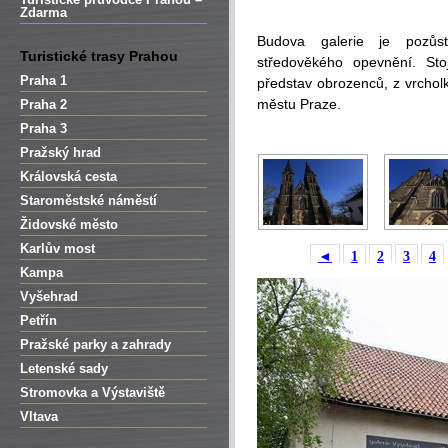
Zdarma
Budova galerie je pozůst
Turistické trasy Prahou
středověkého opevnění. Sto
Praha 1
představ obrozenců, z vrcholk
městu Praze.
Praha 2
Praha 3
Pražský hrad
Královská cesta
Staroměstské náměstí
Židovské město
Karlův most
◄
1
2
3
4
Kampa
Vyšehrad
Petřín
Pražské parky a zahrady
Letenské sady
Stromovka a Výstaviště
Vltava