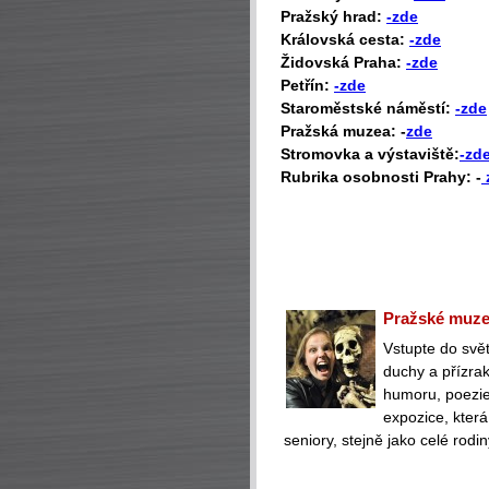
Pražský hrad:
-zde
Královská cesta:
-zde
Židovská Praha:
-zde
Petřín:
-zde
Staroměstské náměstí:
-zde
Pražská muzea: -
zde
Stromovka a výstaviště:
-zd
Rubrika osobnosti Prahy: -
Pražské muzeu
Vstupte do svět
duchy a přízra
humoru, poezie 
expozice, která
seniory, stejně jako celé rodin