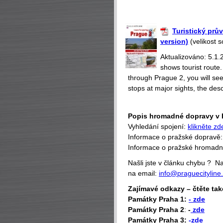
Turistický prů
version)
(velikost 
Aktualizováno: 5.1.
shows tourist route
through Prague 2, you will se
stops at major sights, the desc
Popis hromadné dopravy v 
Vyhledání spojení:
klikněte zd
Informace o pražské dopravě
Informace o pražské hromad
Našli jste v článku chybu ? 
na email:
info@praguecityline
Zajímavé odkazy – čtěte tak
P
amátky Praha 1:
- zde
Památky Praha 2
:
-
zde
Památky Praha 3:
-zde