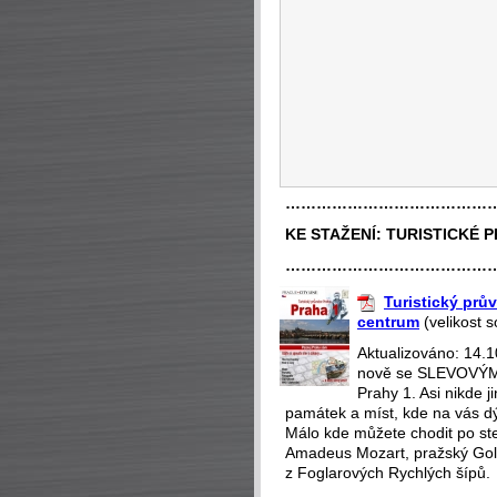
…………………………………
KE STAŽENÍ:
TURISTICKÉ 
…………………………………
Turistický prův
centrum
(velikost 
Aktualizováno: 14.
nově se SLEVOVÝMI
Prahy 1. Asi nikde 
památek a míst, kde na vás dý
Málo kde můžete chodit po st
Amadeus Mozart, pražský Gol
z Foglarových Rychlých šípů.