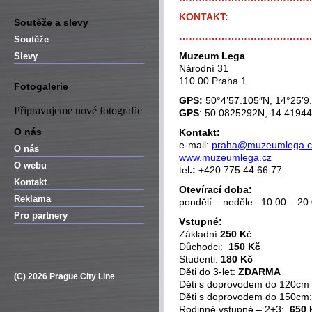
KONTAKT:
Soutěže a slevy
…………………………………
Soutěže
Muzeum Lega
Slevy
Národní 31
110 00 Praha 1
Fotogalerie
GPS:
50°4’57.105″N, 14°25’9
Připravujeme nové fotografie
GPS
: 50.0825292N, 14.4194
O nás
Kontakt:
e-mail:
praha@muzeumlega.c
O nás
www.muzeumlega.cz
O webu
tel
.:
+420 775 44 66 77
Kontakt
Otevírací doba:
Reklama
pondělí – neděle: 10:00 – 20
Pro partnery
Vstupné:
Základní
250 K
č
Důchodci:
150 Kč
Studenti:
180 Kč
Děti do 3-let:
ZDARMA
(C) 2026 Prague City Line
Děti s doprovodem do 120cm
Děti s doprovodem do 150cm
Rodinné vstupné – 2+3:
650 