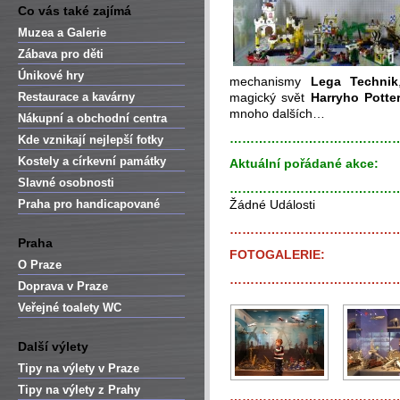
Co vás také zajímá
Muzea a Galerie
Zábava pro děti
Únikové hry
mechanismy
Lega Technik
Restaurace a kavárny
magický svět
Harryho Potte
mnoho dalších…
Nákupní a obchodní centra
…………………………………
Kde vznikají nejlepší fotky
Kostely a církevní památky
Aktuální pořádané akce:
Slavné osobnosti
…………………………………
Praha pro handicapované
Žádné Události
…………………………………
Praha
FOTOGALERIE:
O Praze
…………………………………
Doprava v Praze
Veřejné toalety WC
Další výlety
Tipy na výlety v Praze
Tipy na výlety z Prahy
…………………………………