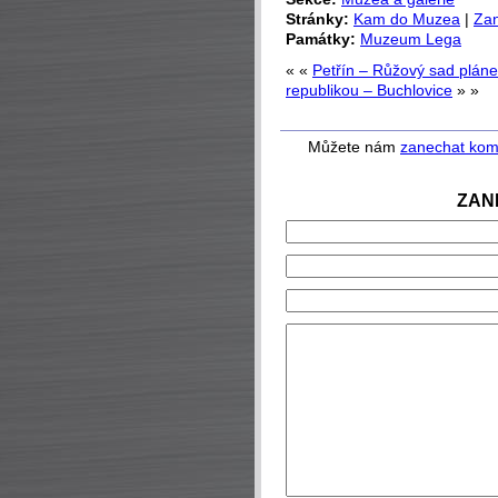
Stránky:
Kam do Muzea
|
Zan
Památky:
Muzeum Lega
« «
Petřín – Růžový sad pláne
republikou – Buchlovice
» »
Můžete nám
zanechat kom
ZAN