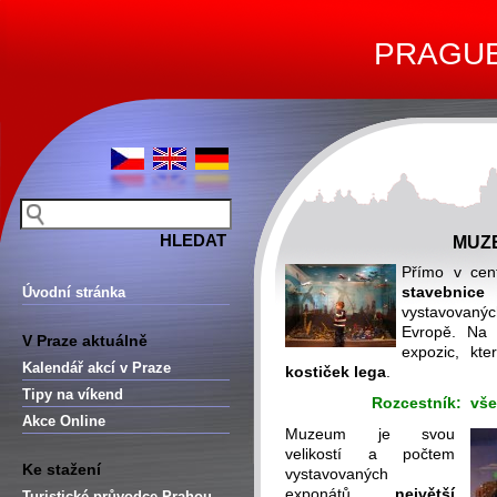
PRAGUE 
MUZ
Přímo v cen
stavebnice
Úvodní stránka
vystavovaný
Evropě. Na 
V Praze aktuálně
expozic, kt
Kalendář akcí v Praze
kostiček lega
.
Tipy na víkend
Rozcestník: vš
Akce Online
Muzeum je svou
velikostí a počtem
Ke stažení
vystavovaných
exponátů
největší
Turistické průvodce Prahou –