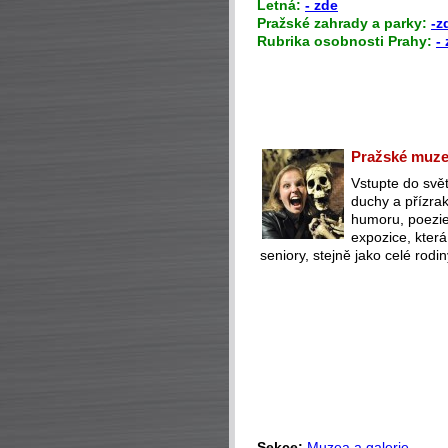
Letná:
- zde
Pražské zahrady a parky:
-z
Rubrika osobnosti Prahy:
-
Pražské muzeu
Vstupte do svět
duchy a přízra
humoru, poezie 
expozice, která
seniory, stejně jako celé rodin
Sekce:
Muzea a galerie