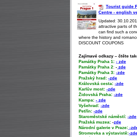
Tourist guide P
Centre - english v
Updated: 30.10.2018
attractive parts of
can find such a con
where the history and romance
DISCOUNT COUPONS
Zajímavé odkazy – čtěte tak
P
amátky Praha 1:
- zde
Památky Praha 2
:
-
zde
Památky Praha 3:
-zde
Pražský hrad:
-zde
Královská cesta:
-zde
Karlův most:
-zde
Židovská Praha:
-zde
Kampa:
- zde
Vyšehrad:
-zde
Petřín:
-zde
Staroměstské náměstí:
-zde
Pražská muzea:
-
zde
Národní galerie v Praze:
-zd
Stromovka a výstavistě:
-zd