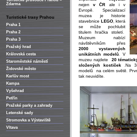
Zdarma
nejen
v ČR
ale i v
Evropě. Specializací
muzea je historie
Turistické trasy Prahou
stavebnice
LEGO
, která
Praha 1
se může pochlubit
Praha 2
titulem hračka století.
Muzeum nabízí
Praha 3
návštěvníkům přes
Pražský hrad
2000 vystavených
Královská cesta
unikátních modelů
. V
muzeu najdete
20 tématick
Staroměstské náměstí
složených kostiček
.Na 340
Židovské město
modelů na celém světě. Prv
Karlův most
tak neuvidíte.
Kampa
Vyšehrad
Petřín
Pražské parky a zahrady
Letenské sady
Stromovka a Výstaviště
Vltava