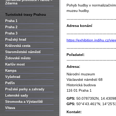
Zdarma
Pohyb hudby v normalizační
muzeu hudby.
Turistické trasy Prahou
…………………………………
Praha 1
Adresa konání
Praha 2
…………………………………
Praha 3
Pražský hrad
https://exhibition.indihu.cz/vie
Královská cesta
…………………………………
Staroměstské náměstí
Pořadatel:
Židovské město
…………………………………
Karlův most
Adresa:
Kampa
Národní muzeum
Vyšehrad
Václavské náměstí 68
Petřín
Historická budova
Pražské parky a zahrady
116 01 Praha 1
Letenské sady
GPS:
50.0787392N, 14.4309
Stromovka a Výstaviště
GPS:
50°4’43.461″N, 14°25’5
Vltava
Kontakt: