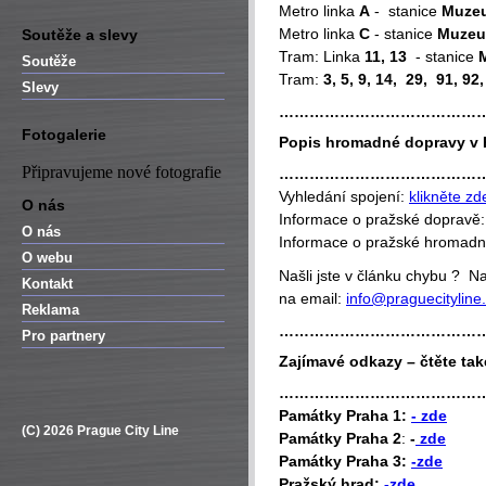
Metro linka
A
- stanice
Muze
Metro linka
C
- stanice
Muze
Soutěže a slevy
Tram: Linka
11, 13
- stanice
Soutěže
Tram:
3, 5, 9, 14, 29, 91, 92,
Slevy
…………………………………
Fotogalerie
Popis hromadné dopravy v 
Připravujeme nové fotografie
…………………………………
Vyhledání spojení:
klikněte zd
O nás
Informace o pražské dopravě
O nás
Informace o pražské hromad
O webu
Našli jste v článku chybu ? 
Kontakt
na email:
info@praguecityline
Reklama
…………………………………
Pro partnery
Zajímavé odkazy – čtěte tak
…………………………………
P
amátky Praha 1:
- zde
(C) 2026 Prague City Line
Památky Praha 2
:
-
zde
Památky Praha 3:
-zde
Pražský hrad:
-zde