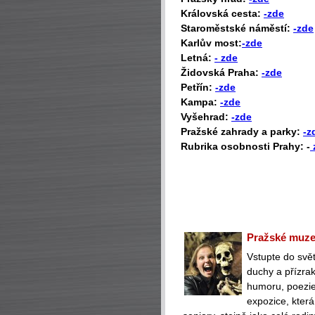
Královská cesta:
-zde
Staroměstské náměstí:
-zde
Karlův most:
-zde
Letná:
- zde
Židovská Praha:
-zde
Petřín:
-zde
Kampa:
-zde
Vyšehrad:
-zde
Pražské zahrady a parky:
-z
Rubrika osobnosti Prahy: -
Pražské muzeu
Vstupte do svět
duchy a přízra
humoru, poezie 
expozice, která