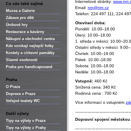
Internetové stránky:
www.nm.
Co vás také zajímá
Email:
nm@nm.cz
Muzea a Galerie
Telefon: 224 497 111, 224 49
Zábava pro děti
Otevírací doba:
Únikové hry
Pondělí: 10.00–18.00
Restaurace a kavárny
Úterý: 10.00–18.00
Nákupní a obchodní centra
1. středa v měsíci: 10.00–20.
Kde vznikají nejlepší fotky
Ostatní středy v měsíci: 9.00
Kostely a církevní památky
Čtvrtek: 10.00–18.00
Pátek: 10.00–18.00
Slavné osobnosti
Sobota: 10.00–18.00
Praha pro handicapované
Neděle: 10.00–18.00
Praha
Vstupné:
460 Kč
O Praze
Snížená cena: 340 Kč
Rodinná cena:: 700 Kč
Doprava v Praze
Veřejné toalety WC
Více informací o vstupném
zd
…………………………………
Další výlety
Dopravní spojení městsko
Tipy na výlety v Praze
Tipy na výlety z Prahy
…………………………………