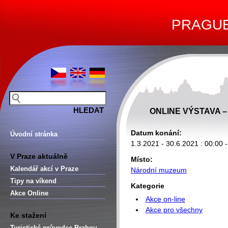
PRAGUE 
ONLINE VÝSTAVA –
Datum konání:
Úvodní stránka
1.3.2021 - 30.6.2021 : 00:00 
V Praze aktuálně
Místo:
Kalendář akcí v Praze
Národní muzeum
Tipy na víkend
Kategorie
Akce Online
Akce on-line
Akce pro všechny
Ke stažení
Turistické průvodce Prahou –