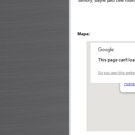
seniory, stejně jako celé rodin
Mapa:
This page can't lo
Do you own this websi
Národ
Václav
Podrob