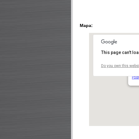
Mapa:
This page can't lo
Do you own this websi
Zám
Nádr
Pod