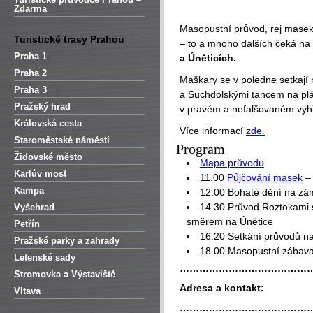
Zdarma
Masopustní průvod, rej masek,
Turistické trasy Prahou
– to a mnoho dalších čeká na 
Praha 1
a Úněticích.
Praha 2
Maškary se v poledne setkají
Praha 3
a Suchdolskými tancem na plá
Pražský hrad
v pravém a nefalšovaném vyh
Královská cesta
Více informací
zde.
Staroměstské náměstí
Program
Židovské město
Mapa průvodu
Karlův most
11.00
Půjčování masek
– 
Kampa
12.00 Bohaté dění na zá
14.30 Průvod Roztokami s
Vyšehrad
směrem na Únětice
Petřín
16.20 Setkání průvodů na
Pražské parky a zahrady
18.00 Masopustní zábava
Letenské sady
…………………………………
Stromovka a Výstaviště
Adresa a kontakt:
Vltava
…………………………………