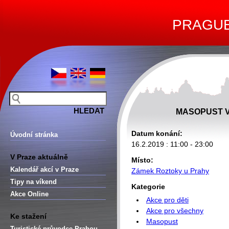
PRAGUE 
MASOPUST V
Datum konání:
Úvodní stránka
16.2.2019 : 11:00 - 23:00
V Praze aktuálně
Místo:
Kalendář akcí v Praze
Zámek Roztoky u Prahy
Tipy na víkend
Kategorie
Akce Online
Akce pro děti
Akce pro všechny
Ke stažení
Masopust
Turistické průvodce Prahou –