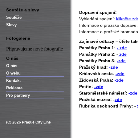
Soutěže a slevy
Dopravní spojení:
Soutěže
Vyhledání spojení:
klikněte zd
Slevy
Informace o pražské dopravě
Informace o pražské hromad
Fotogalerie
Zajímavé odkazy – čtěte tak
Památky Praha 1:
- zde
Připravujeme nové fotografie
Památky Praha 2
:
-
zde
O nás
Památky Praha 3:
-zde
O nás
Pražský hrad:
-zde
O webu
Královská cesta:
-zde
Židovská Praha:
-zde
Kontakt
Petřín:
-zde
Reklama
Staroměstské náměstí:
-zde
Pro partnery
Pražská muzea: -
zde
Rubrika osobnosti Prahy: -
(C) 2026 Prague City Line