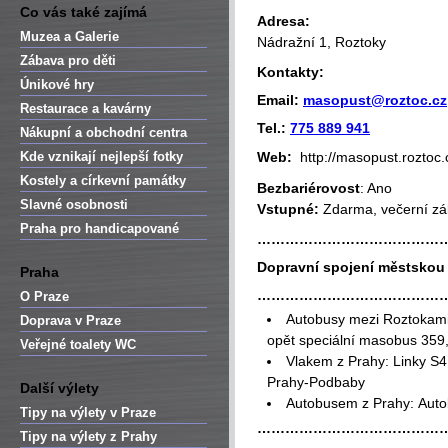
Co vás také zajímá
Adresa:
Muzea a Galerie
Nádražní 1, Roztoky
Zábava pro děti
Kontakty:
Únikové hry
Email:
masopust@roztoc.cz
Restaurace a kavárny
Tel.:
775 889 941
Nákupní a obchodní centra
Kde vznikají nejlepší fotky
Web:
http://masopust.roztoc.
Kostely a církevní památky
Bezbariérovost
: Ano
Slavné osobnosti
Vstupné:
Zdarma, večerní zá
Praha pro handicapované
…………………………………
Dopravní spojení městsko
Praha
…………………………………
O Praze
Autobusy mezi Roztokami
Doprava v Praze
opět speciální masobus 359,
Veřejné toalety WC
Vlakem z Prahy: Linky S4
Prahy-Podbaby
Další výlety
Autobusem z Prahy: Autob
Tipy na výlety v Praze
…………………………………
Tipy na výlety z Prahy